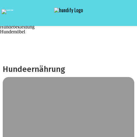
Home
Magazin
Zubehör
Spielzeug
Ernährung
Hundebekleidung
Hundemöbel
Hundeernährung