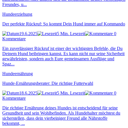
Freundes, u...
Hundeerziehung
Der perfekte Rückruf: So kommt Dein Hund immer auf Kommando
19.6.2025
5 Min. Lesezeit
0
Kommentare
Ein zuverlässiger Rückruf ist einer der wichtigsten Befehle, die Du
Deinem Hund beibringen kannst. Es kann nicht nur seine Sicherheit
gewährleisten, sondern auch Eure gemeinsamen Ausflüge und
Spaz...
Hundeernährung
Hunde-Ernährungsberater: Die richtige Futterwahl
18.6.2025
5 Min. Lesezeit
0
Kommentare
Die richtige Ernährung deines Hundes ist entscheidend für seine
Gesundheit und sein Wohlbefinden. Als Hundehalter möchtest du
sicherstellen, dass dein vierbeiniger Freund alle Nährstoffe
bekommt, ...