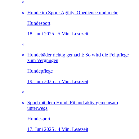
Hunde im Sport: Agility, Obedience und mehr
Hundesport
18. Juni 2025 . 5 Min. Lesezeit
Hundebäder richtig gemacht: So wird die Fellpflege
zum Vergnügen
Hundepflege
19. Juni 2025 . 5 Min. Lesezeit
Sport mit dem Hund: Fit und aktiv gemeinsam
unterwegs
Hundesport
17. Juni 2025 . 4 Min. Lesezeit