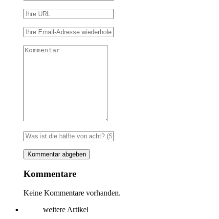
Kommentare
Keine Kommentare vorhanden.
weitere Artikel