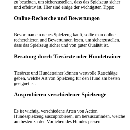
zu beachten, um sicherzustellen, dass das Spielzeug sicher
und effektiv ist. Hier sind einige der wichtigsten Tipps:
Online-Recherche und Bewertungen
Bevor man ein neues Spielzeug kauft, sollte man online
recherchieren und Bewertungen lesen, um sicherzustellen,
dass das Spielzeug sicher und von guter Qualität ist.
Beratung durch Tierärzte oder Hundetrainer
Tierärzte und Hundetrainer können wertvolle Ratschläge
geben, welche Art von Spielzeug für den Hund am besten
geeignet ist.
Ausprobieren verschiedener Spielzeuge
Es ist wichtig, verschiedene Arten von Action
Hundespielzeug auszuprobieren, um herauszufinden, welche
am besten zu den Vorlieben des Hundes passen.