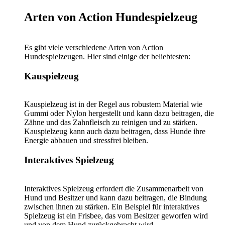
Arten von Action Hundespielzeug
Es gibt viele verschiedene Arten von Action
Hundespielzeugen. Hier sind einige der beliebtesten:
Kauspielzeug
Kauspielzeug ist in der Regel aus robustem Material wie
Gummi oder Nylon hergestellt und kann dazu beitragen, die
Zähne und das Zahnfleisch zu reinigen und zu stärken.
Kauspielzeug kann auch dazu beitragen, dass Hunde ihre
Energie abbauen und stressfrei bleiben.
Interaktives Spielzeug
Interaktives Spielzeug erfordert die Zusammenarbeit von
Hund und Besitzer und kann dazu beitragen, die Bindung
zwischen ihnen zu stärken. Ein Beispiel für interaktives
Spielzeug ist ein Frisbee, das vom Besitzer geworfen wird
und von dem Hund zurückgebracht wird.