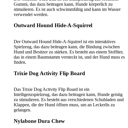
Gummi, das dazu beitragen kann, Hunde körperlich zu
stimulieren. Es ist auch schwimmfähig und kann im Wasser
verwendet werden.
Outward Hound Hide-A-Squirrel
Der Outward Hound Hide-A-Squirrel ist ein interaktives
Spielzeug, das dazu beitragen kann, die Bindung zwischen
Hund und Besitzer zu stärken. Es besteht aus einem Stofftier,
das in einem Baumstamm versteckt ist, und der Hund muss es
finden.
Trixie Dog Activity Flip Board
Das Trixie Dog Activity Flip Board ist ein
Intelligenzspielzeug, das dazu beitragen kann, Hunde geistig
zu stimulieren. Es besteht aus verschiedenen Schubladen und
Klappen, die der Hund öffnen muss, um an Leckerlis zu
gelangen.
Nylabone Dura Chew