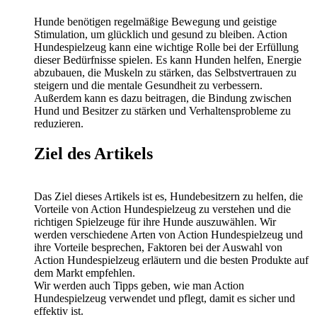
Hunde benötigen regelmäßige Bewegung und geistige
Stimulation, um glücklich und gesund zu bleiben. Action
Hundespielzeug kann eine wichtige Rolle bei der Erfüllung
dieser Bedürfnisse spielen. Es kann Hunden helfen, Energie
abzubauen, die Muskeln zu stärken, das Selbstvertrauen zu
steigern und die mentale Gesundheit zu verbessern.
Außerdem kann es dazu beitragen, die Bindung zwischen
Hund und Besitzer zu stärken und Verhaltensprobleme zu
reduzieren.
Ziel des Artikels
Das Ziel dieses Artikels ist es, Hundebesitzern zu helfen, die
Vorteile von Action Hundespielzeug zu verstehen und die
richtigen Spielzeuge für ihre Hunde auszuwählen. Wir
werden verschiedene Arten von Action Hundespielzeug und
ihre Vorteile besprechen, Faktoren bei der Auswahl von
Action Hundespielzeug erläutern und die besten Produkte auf
dem Markt empfehlen.
Wir werden auch Tipps geben, wie man Action
Hundespielzeug verwendet und pflegt, damit es sicher und
effektiv ist.