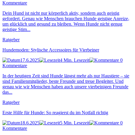
Kommentare
Dein Hund ist nicht nur körperlich aktiv, sondern auch geistig
gefordert. Genau wie Menschen brauchen Hunde geistige Anreize,
um glücklich und gesund zu bleiben. Wenn Hunde nicht genug
geistige Stim...
Ratgeber
Hundemoden: Stylische Accessoires für Vierbeiner
17.6.2025
4 Min. Lesezeit
0
Kommentare
In der heutigen Zeit sind Hunde längst mehr als nur Haustiere – sie
sind Familienmitglieder, beste Freunde und treue Begleiter. Und
genau wie wir Menschen haben auch unsere vierbeinigen Freunde
das...
Ratgeber
Erste Hilfe für Hunde: So reagierst du im Notfall richtig
18.6.2025
5 Min. Lesezeit
0
Kommentare