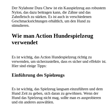
Der Nylabone Dura Chew ist ein Kauspielzeug aus robustem
Nylon, das dazu beitragen kann, die Zähne und das
Zahnfleisch zu stärken. Es ist auch in verschiedenen
Geschmacksrichtungen erhältlich, um den Hund zu
stimulieren.
Wie man Action Hundespielzeug
verwendet
Es ist wichtig, das Action Hundespielzeug richtig zu
verwenden, um sicherzustellen, dass es sicher und effektiv ist.
Hier sind einige Tipps:
Einführung des Spielzeugs
Es ist wichtig, das Spielzeug langsam einzuführen und dem
Hund Zeit zu geben, sich daran zu gewöhnen. Wenn der
Hund das Spielzeug nicht mag, sollte man es ausprobieren
und ein anderes auswählen.