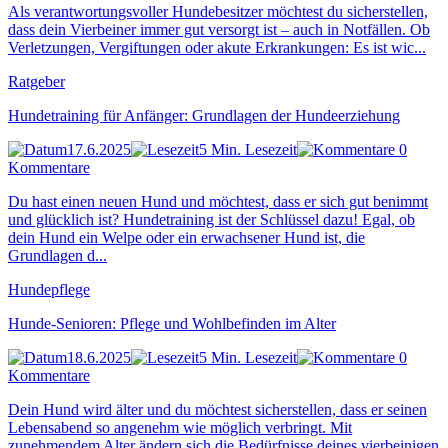
Als verantwortungsvoller Hundebesitzer möchtest du sicherstellen,
dass dein Vierbeiner immer gut versorgt ist – auch in Notfällen. Ob
Verletzungen, Vergiftungen oder akute Erkrankungen: Es ist wic...
Ratgeber
Hundetraining für Anfänger: Grundlagen der Hundeerziehung
17.6.2025
5 Min. Lesezeit
0
Kommentare
Du hast einen neuen Hund und möchtest, dass er sich gut benimmt
und glücklich ist? Hundetraining ist der Schlüssel dazu! Egal, ob
dein Hund ein Welpe oder ein erwachsener Hund ist, die
Grundlagen d...
Hundepflege
Hunde-Senioren: Pflege und Wohlbefinden im Alter
18.6.2025
5 Min. Lesezeit
0
Kommentare
Dein Hund wird älter und du möchtest sicherstellen, dass er seinen
Lebensabend so angenehm wie möglich verbringt. Mit
zunehmendem Alter ändern sich die Bedürfnisse deines vierbeinigen