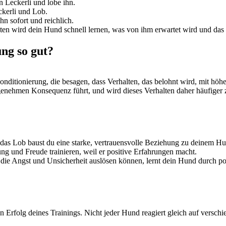
 Leckerli und lobe ihn.
ckerli und Lob.
 sofort und reichlich.
en wird dein Hund schnell lernen, was von ihm erwartet wird und das V
ng so gut?
onditionierung, die besagen, dass Verhalten, das belohnt wird, mit höh
genehmen Konsequenz führt, und wird dieses Verhalten daher häufiger 
as Lob baust du eine starke, vertrauensvolle Beziehung zu deinem Hu
g und Freude trainieren, weil er positive Erfahrungen macht.
die Angst und Unsicherheit auslösen können, lernt dein Hund durch pos
en Erfolg deines Trainings. Nicht jeder Hund reagiert gleich auf ver