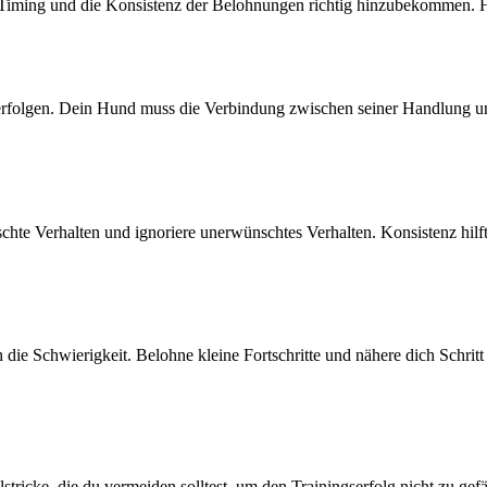
as Timing und die Konsistenz der Belohnungen richtig hinzubekommen. H
rfolgen. Dein Hund muss die Verbindung zwischen seiner Handlung und 
hte Verhalten und ignoriere unerwünschtes Verhalten. Konsistenz hilf
e Schwierigkeit. Belohne kleine Fortschritte und nähere dich Schritt f
lstricke, die du vermeiden solltest, um den Trainingserfolg nicht zu gef